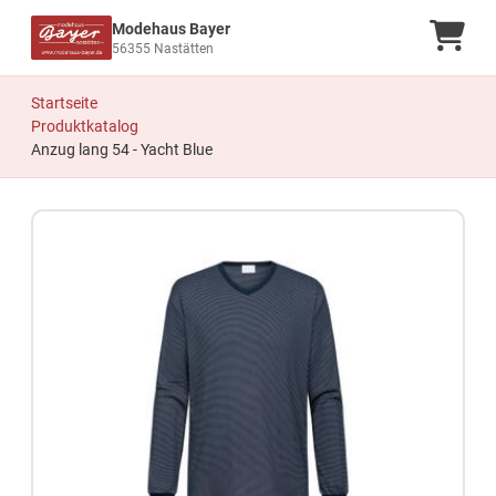
Modehaus Bayer
Ware
56355 Nastätten
Startseite
Produktkatalog
Anzug lang 54 - Yacht Blue
Zum Produkt springen
Zur Produktbeschreibung springen