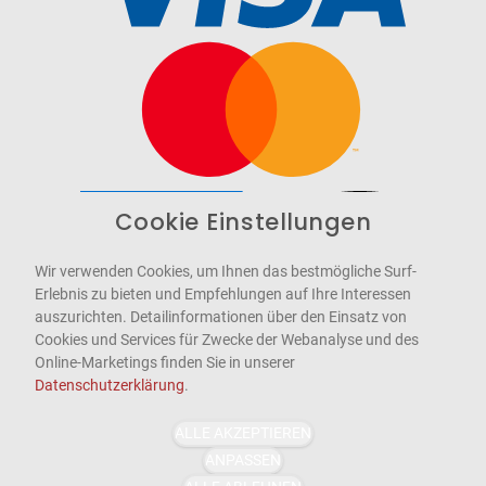
Cookie Einstellungen
Barrierefrei
Bereitgestellt von
WCAG-2.1-AA
Wir verwenden Cookies, um Ihnen das bestmögliche Surf-
Erlebnis zu bieten und Empfehlungen auf Ihre Interessen
auszurichten. Detailinformationen über den Einsatz von
Cookies und Services für Zwecke der Webanalyse und des
Online-Marketings finden Sie in unserer
Datenschutzerklärung
.
ALLE AKZEPTIEREN
ANPASSEN