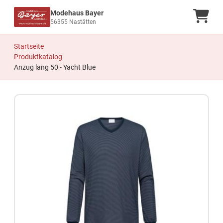
Modehaus Bayer
Ware
56355 Nastätten
Startseite
Produktkatalog
Anzug lang 50 - Yacht Blue
Zum Produkt springen
Zur Produktbeschreibung springen