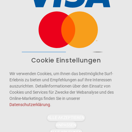
Cookie Einstellungen
Barrierefrei
Bereitgestellt von
WCAG-2.1-AA
Wir verwenden Cookies, um Ihnen das bestmögliche Surf-
Erlebnis zu bieten und Empfehlungen auf Ihre Interessen
auszurichten. Detailinformationen über den Einsatz von
Cookies und Services für Zwecke der Webanalyse und des
Online-Marketings finden Sie in unserer
Datenschutzerklärung
.
ALLE AKZEPTIEREN
ANPASSEN