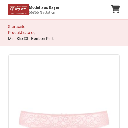
Modehaus Bayer
Ware
56355 Nastätten
Startseite
Produktkatalog
Mini-Slip 38 - Bonbon Pink
Zum Produkt springen
Zur Produktbeschreibung springen