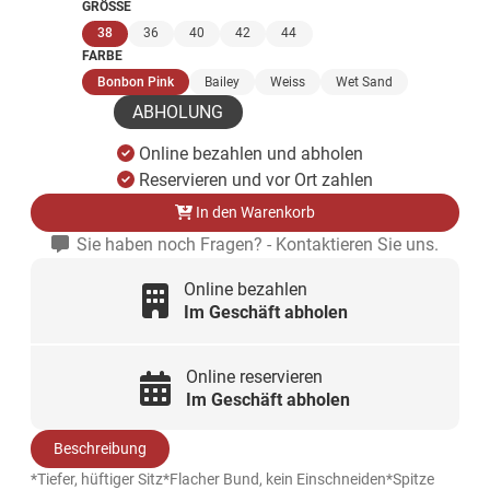
GRÖSSE
(ausgewählt)
38
36
40
42
44
FARBE
(ausgewählt)
Bonbon Pink
Bailey
Weiss
Wet Sand
ABHOLUNG
Online bezahlen und abholen
Reservieren und vor Ort zahlen
In den Warenkorb
Sie haben noch Fragen? - Kontaktieren Sie uns.
Online bezahlen
Im Geschäft abholen
Online reservieren
Im Geschäft abholen
Beschreibung
*Tiefer, hüftiger Sitz*Flacher Bund, kein Einschneiden*Spitze