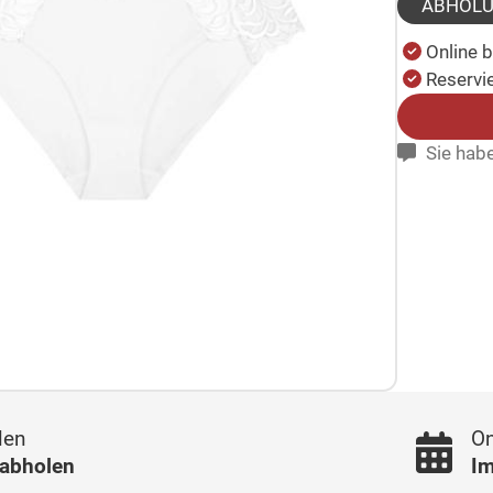
ABHOL
Online 
Reservie
Sie habe
len
On
 abholen
Im