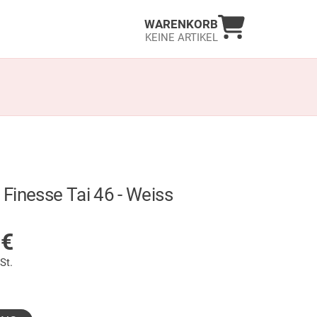
Warenkorb an
WARENKORB
KEINE ARTIKEL
Finesse Tai 46 - Weiss
LAGER
5
€
St.
sgewählt)