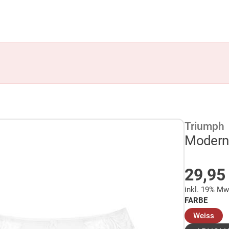
Triumph
Modern 
AUF 
29,9
inkl. 19% Mw
FARBE
(au
Weiss