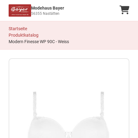
Modehaus Bayer
Ware
56355 Nastätten
Startseite
Produktkatalog
Modern Finesse WP 90C - Weiss
Zum Produkt springen
Zur Produktbeschreibung springen