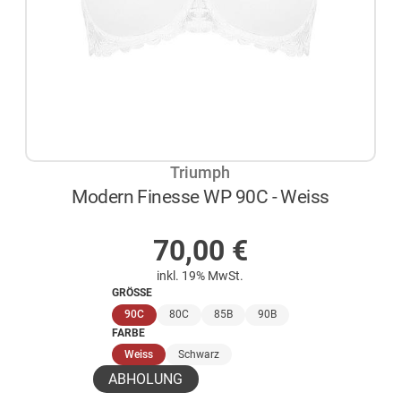
Triumph
Modern Finesse WP 90C - Weiss
AUF LAGER
70,00
€
inkl. 19% MwSt.
GRÖSSE
(ausgewählt)
90C
80C
85B
90B
FARBE
(ausgewählt)
Weiss
Schwarz
ABHOLUNG