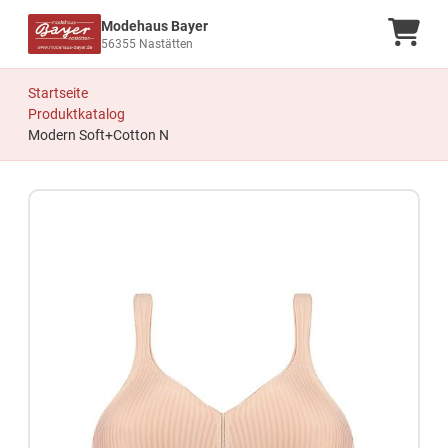
Modehaus Bayer
Ware
56355 Nastätten
Startseite
Produktkatalog
Modern Soft+Cotton N
Zum Produkt springen
Zur Produktbeschreibung springen