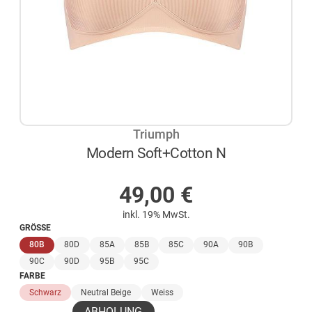
Triumph
Modern Soft+Cotton N
AUF LAGER
49,00
€
inkl. 19% MwSt.
GRÖSSE
(ausgewählt)
80B
80D
85A
85B
85C
90A
90B
90C
90D
95B
95C
FARBE
Schwarz
Neutral Beige
Weiss
ABHOLUNG