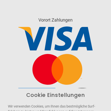
Vorort Zahlungen
Cookie Einstellungen
Barrierefrei
Bereitgestellt von
WCAG-2.1-AA
Wir verwenden Cookies, um Ihnen das bestmögliche Surf-