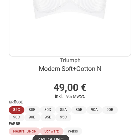
Triumph
Modern Soft+Cotton N
AUF LAGER
49,00
€
inkl. 19% MwSt.
GRÖSSE
(ausgewählt)
85C
80B
80D
85A
85B
90A
90B
90C
90D
95B
95C
FARBE
Neutral Beige
Schwarz
Weiss
ABHOLUNG