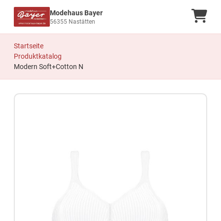
Modehaus Bayer
Ware
56355 Nastätten
Startseite
Produktkatalog
Modern Soft+Cotton N
Zum Produkt springen
Zur Produktbeschreibung springen