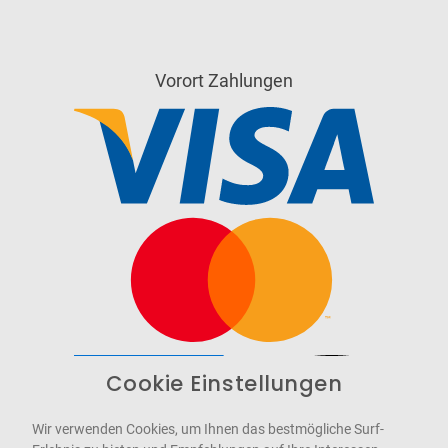
Vorort Zahlungen
Cookie Einstellungen
Barrierefrei
Bereitgestellt von
WCAG-2.1-AA
Wir verwenden Cookies, um Ihnen das bestmögliche Surf-