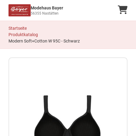
Modehaus Bayer
Ware
56355 Nastätten
Startseite
Produktkatalog
Modern Soft+Cotton W 95C - Schwarz
Zum Produkt springen
Zur Produktbeschreibung springen