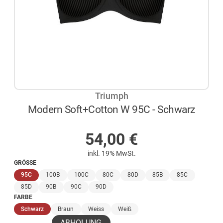
Triumph
Modern Soft+Cotton W 95C - Schwarz
AUF LAGER
54,00
€
inkl. 19% MwSt.
GRÖSSE
(ausgewählt)
95C
100B
100C
80C
80D
85B
85C
85D
90B
90C
90D
FARBE
(ausgewählt)
Schwarz
Braun
Weiss
Weiß
ABHOLUNG