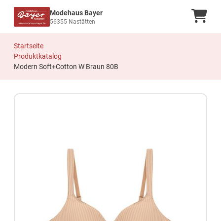
Modehaus Bayer
Ware
56355 Nastätten
Startseite
Produktkatalog
Modern Soft+Cotton W Braun 80B
Zum Produkt springen
Zur Produktbeschreibung springen