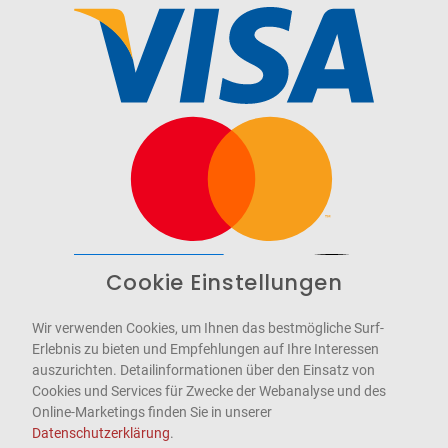
Cookie Einstellungen
Barrierefrei
Bereitgestellt von
WCAG-2.1-AA
Wir verwenden Cookies, um Ihnen das bestmögliche Surf-
Erlebnis zu bieten und Empfehlungen auf Ihre Interessen
auszurichten. Detailinformationen über den Einsatz von
Cookies und Services für Zwecke der Webanalyse und des
Online-Marketings finden Sie in unserer
Datenschutzerklärung
.