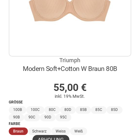
Triumph
Modern Soft+Cotton W Braun 80B
AUF LAGER
55,00
€
inkl. 19% MwSt.
GRÖSSE
100B
100C
80C
80D
85B
85C
85D
90B
90C
90D
95C
FARBE
(ausgewählt)
Braun
Schwarz
Weiss
Weiß
ABHOLUNG