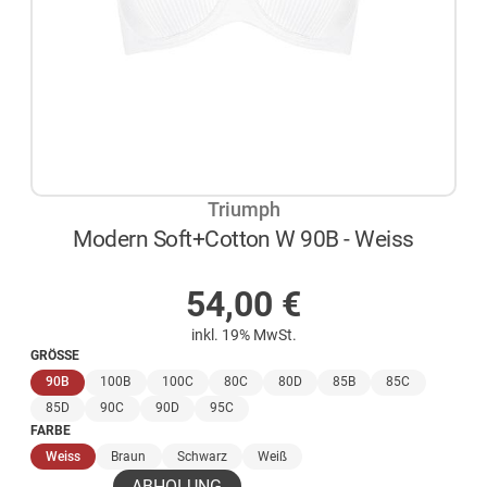
Triumph
Modern Soft+Cotton W 90B - Weiss
AUF LAGER
54,00
€
inkl. 19% MwSt.
GRÖSSE
(ausgewählt)
90B
100B
100C
80C
80D
85B
85C
85D
90C
90D
95C
FARBE
(ausgewählt)
Weiss
Braun
Schwarz
Weiß
ABHOLUNG