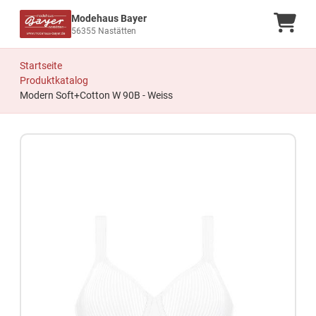
Modehaus Bayer
Ware
56355 Nastätten
Startseite
Produktkatalog
Modern Soft+Cotton W 90B - Weiss
Zum Produkt springen
Zur Produktbeschreibung springen