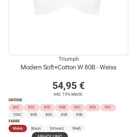
Triumph
Modern Soft+Cotton W 80B - Weiss
AUF LAGER
54,95
€
inkl. 19% MwSt.
GRÖSSE
80C
85C
85D
90B
90C
90D
95C
100C
80B
80D
85B
95B
FARBE
(ausgewählt)
Weiss
Braun
Schwarz
Weiß
ABHOLUNG