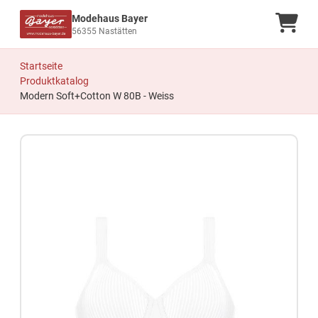
Modehaus Bayer
Ware
56355 Nastätten
Startseite
Produktkatalog
Modern Soft+Cotton W 80B - Weiss
Zum Produkt springen
Zur Produktbeschreibung springen