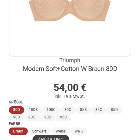
Triumph
Modern Soft+Cotton W Braun 80D
AUF LAGER
54,00
€
inkl. 19% MwSt.
GRÖSSE
(ausgewählt)
80D
100B
100C
80C
85B
85C
85D
90B
90C
90D
95C
FARBE
(ausgewählt)
Braun
Schwarz
Weiss
Weiß
ABHOLUNG