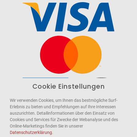
Cookie Einstellungen
Barrierefrei
Bereitgestellt von
WCAG-2.1-AA
Wir verwenden Cookies, um Ihnen das bestmögliche Surf-
Erlebnis zu bieten und Empfehlungen auf Ihre Interessen
auszurichten. Detailinformationen über den Einsatz von
Cookies und Services für Zwecke der Webanalyse und des
Online-Marketings finden Sie in unserer
Datenschutzerklärung
.