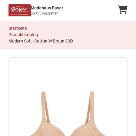
Modehaus Bayer
Ware
56355 Nastätten
Startseite
Produktkatalog
Modern Soft+Cotton W Braun 80D
Zum Produkt springen
Zur Produktbeschreibung springen