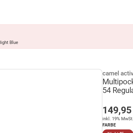
ight Blue
camel acti
Multipoc
54 Regula
AUF LA
149,9
inkl. 19% MwSt
FARBE