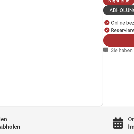
(a
Night Blue
ABHOLUN
Online be
Reserviere
Sie haben 
len
On
 abholen
Im