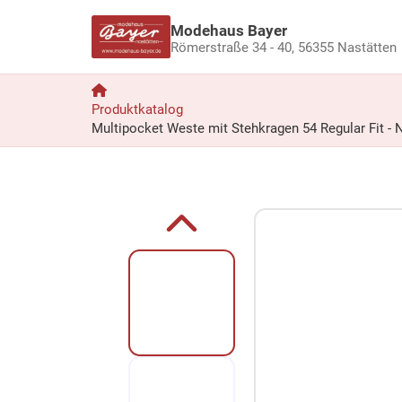
Modehaus Bayer
Römerstraße 34 - 40,
56355 Nastätten
Produktkatalog
Multipocket Weste mit Stehkragen 54 Regular Fit - N
Zum Produkt springen
Zur Produktbeschreibung springen