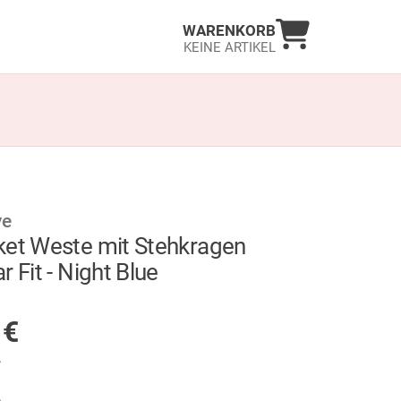
Warenkorb an
WARENKORB
KEINE ARTIKEL
ve
ket Weste mit Stehkragen
r Fit - Night Blue
GER
5
€
.