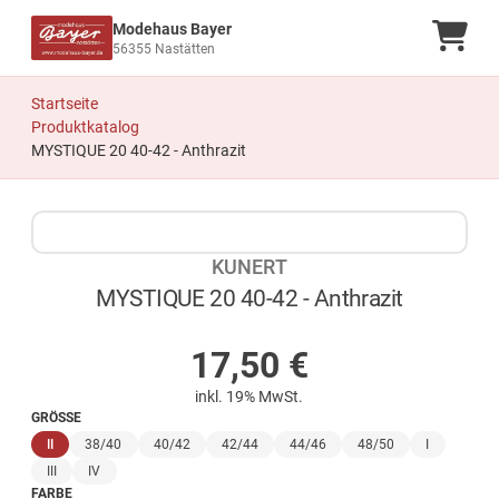
Modehaus Bayer
Ware
56355 Nastätten
Startseite
Produktkatalog
MYSTIQUE 20 40-42 - Anthrazit
Zum Produkt springen
Zur Produktbeschreibung springen
KUNERT
MYSTIQUE 20 40-42 - Anthrazit
AUF LAGER
17,50
€
inkl. 19% MwSt.
GRÖSSE
(ausgewählt)
II
38/40
40/42
42/44
44/46
48/50
I
III
IV
FARBE