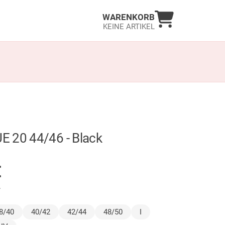
Warenkorb an
WARENKORB
KEINE ARTIKEL
 20 44/46 - Black
GER
€
.
ewählt)
8/40
40/42
42/44
48/50
I