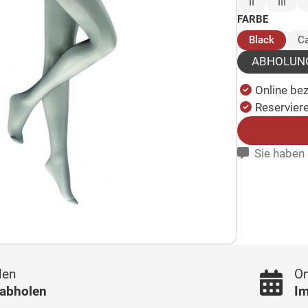
II
III
FARBE
(ausge
Black
C
ABHOLUN
Online be
Reserviere
Sie haben 
len
On
 abholen
Im