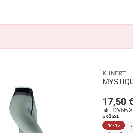
KUNERT
MYSTIQUE
AUF LA
17,50
inkl. 19% MwSt
GRÖSSE
(ausg
44/46
3