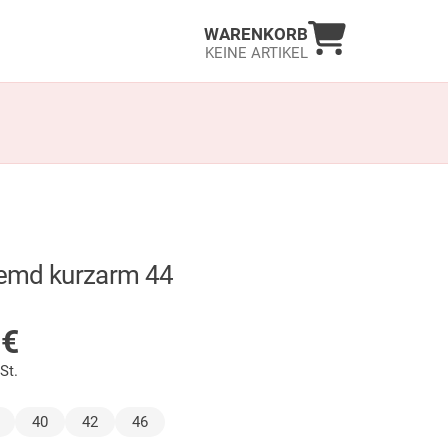
Warenkorb an
WARENKORB
KEINE ARTIKEL
emd kurzarm 44
LAGER
9
€
St.
wählt)
40
42
46