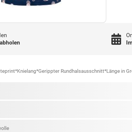
len
On
 abholen
Im
eprint*Knielang*Gerippter Rundhalsausschnitt*Länge in G
olle