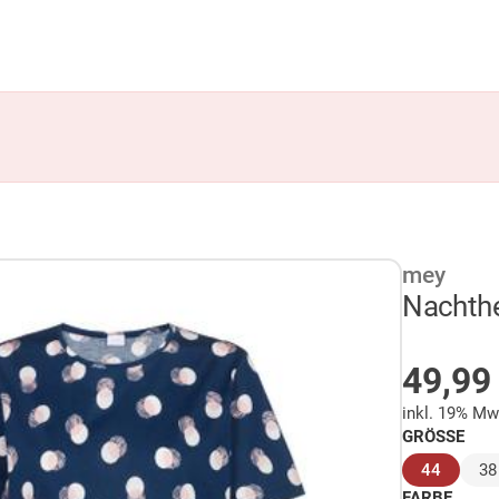
mey
Nachth
AUF 
49,9
inkl. 19% Mw
GRÖSSE
(ausge
44
38
FARBE