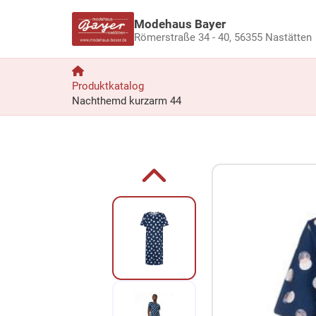
Modehaus Bayer
Römerstraße 34 - 40,
56355 Nastätten
Produktkatalog
Nachthemd kurzarm 44
Zum Produkt springen
Zur Produktbeschreibung springen