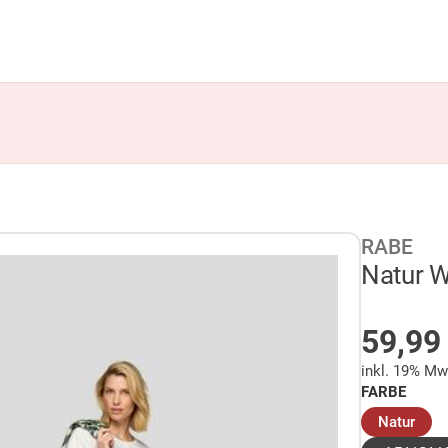
RABE
Natur W
AUF 
59,9
inkl. 19% Mw
FARBE
(aus
Natur