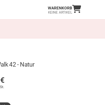
Warenkorb an
WARENKORB
KEINE ARTIKEL
alk 42 - Natur
LAGER
9
€
St.
gewählt)