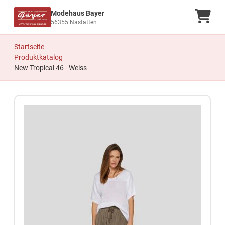
Modehaus Bayer
Ware
56355 Nastätten
Startseite
Produktkatalog
New Tropical 46 - Weiss
Zum Produkt springen
Zur Produktbeschreibung springen