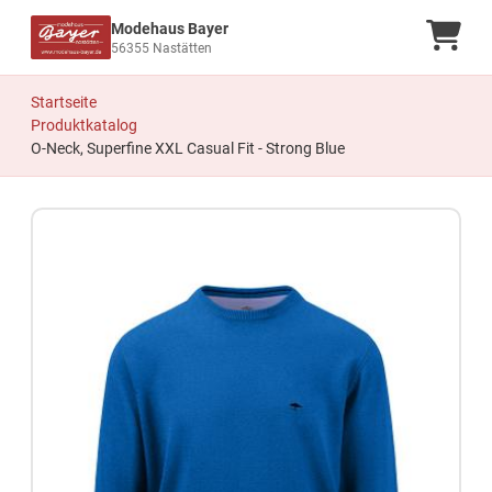
Modehaus Bayer
Ware
56355 Nastätten
Startseite
Produktkatalog
O-Neck, Superfine XXL Casual Fit - Strong Blue
Zum Produkt springen
Zur Produktbeschreibung springen