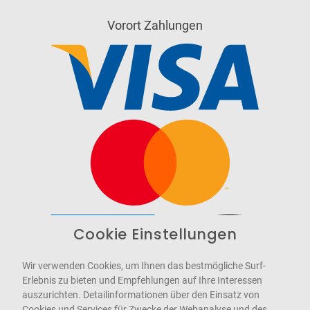
Vorort Zahlungen
Cookie Einstellungen
Barrierefrei
Bereitgestellt von
WCAG-2.1-AA
Wir verwenden Cookies, um Ihnen das bestmögliche Surf-
Erlebnis zu bieten und Empfehlungen auf Ihre Interessen
auszurichten. Detailinformationen über den Einsatz von
Cookies und Services für Zwecke der Webanalyse und des