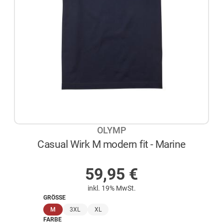
OLYMP
Casual Wirk M modern fit - Marine
AUF LAGER
59,95
€
inkl. 19% MwSt.
GRÖSSE
(ausgewählt)
M
3XL
XL
FARBE