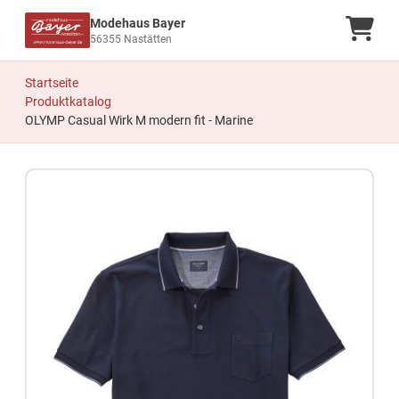
Modehaus Bayer
Ware
56355 Nastätten
Startseite
Produktkatalog
OLYMP Casual Wirk M modern fit - Marine
Zum Produkt springen
Zur Produktbeschreibung springen