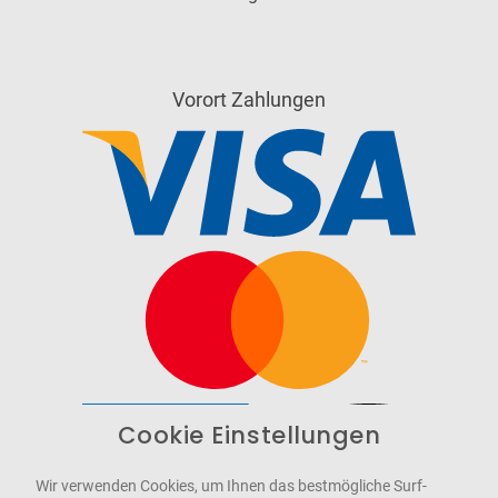
Vorort Zahlungen
Cookie Einstellungen
Barrierefrei
Bereitgestellt von
WCAG-2.1-AA
Wir verwenden Cookies, um Ihnen das bestmögliche Surf-