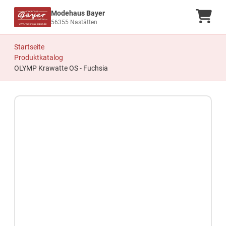
Modehaus Bayer
Ware
56355 Nastätten
Startseite
Produktkatalog
OLYMP Krawatte OS - Fuchsia
Zum Produkt springen
Zur Produktbeschreibung springen