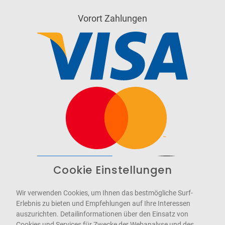
Vorort Zahlungen
Cookie Einstellungen
Barrierefrei
Bereitgestellt von
WCAG-2.1-AA
Wir verwenden Cookies, um Ihnen das bestmögliche Surf-
Erlebnis zu bieten und Empfehlungen auf Ihre Interessen
auszurichten. Detailinformationen über den Einsatz von
Cookies und Services für Zwecke der Webanalyse und des