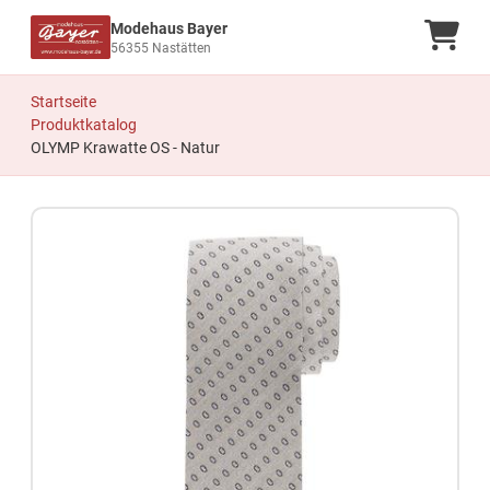
Modehaus Bayer
Ware
56355 Nastätten
Startseite
Produktkatalog
OLYMP Krawatte OS - Natur
Zum Produkt springen
Zur Produktbeschreibung springen