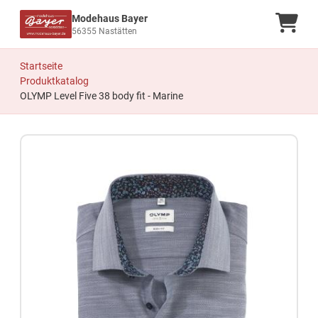
Modehaus Bayer
Ware
56355 Nastätten
Startseite
Produktkatalog
OLYMP Level Five 38 body fit - Marine
Zum Produkt springen
Zur Produktbeschreibung springen