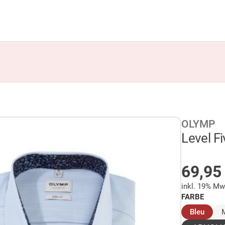
OLYMP
Level Fi
AUF 
69,9
inkl. 19% Mw
FARBE
(ausg
Bleu