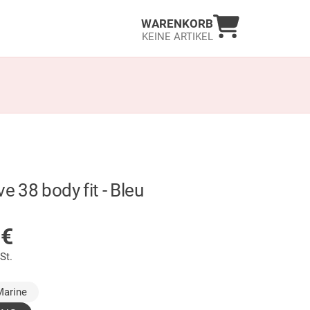
Warenkorb an
WARENKORB
KEINE ARTIKEL
ve 38 body fit - Bleu
LAGER
5
€
St.
ewählt)
Marine