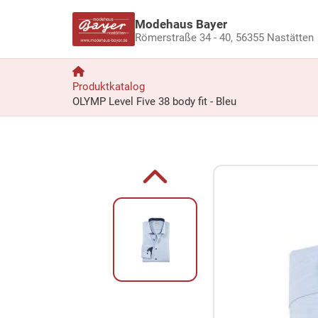
Modehaus Bayer
Römerstraße 34 - 40,
56355 Nastätten
Produktkatalog
OLYMP Level Five 38 body fit - Bleu
Zum Produkt springen
Zur Produktbeschreibung springen