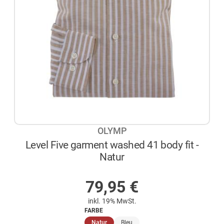
OLYMP
Level Five garment washed 41 body fit -
Natur
AUF LAGER
79,95
€
inkl. 19% MwSt.
FARBE
(ausgewählt)
Natur
Bleu