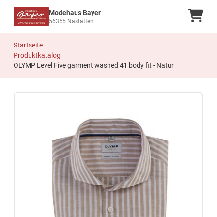
Modehaus Bayer
Ware
56355 Nastätten
Startseite
Produktkatalog
OLYMP Level Five garment washed 41 body fit - Natur
Zum Produkt springen
Zur Produktbeschreibung springen