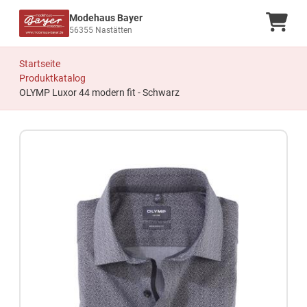
Modehaus Bayer
Ware
56355 Nastätten
Startseite
Produktkatalog
OLYMP Luxor 44 modern fit - Schwarz
Zum Produkt springen
Zur Produktbeschreibung springen