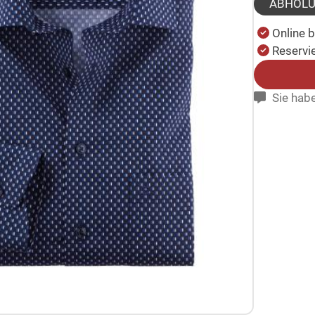
ABHOL
Online 
Reservie
Sie habe