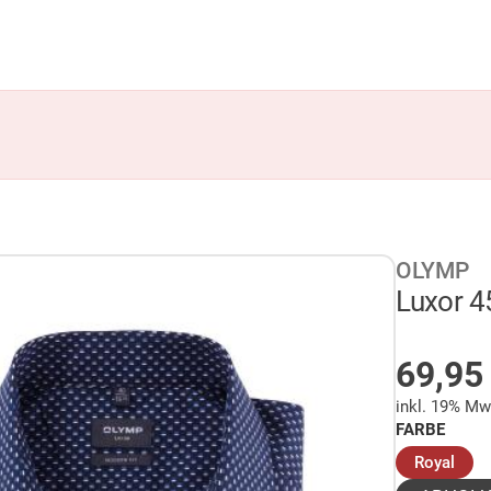
OLYMP
Luxor 45
AUF 
69,9
inkl. 19% Mw
FARBE
(aus
Royal