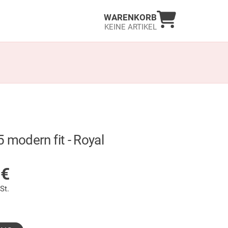
Warenkorb an
WARENKORB
KEINE ARTIKEL
 modern fit - Royal
LAGER
5
€
St.
gewählt)