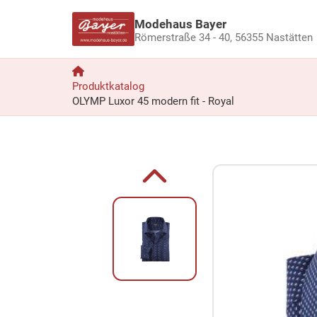
Modehaus Bayer
Römerstraße 34 - 40,
56355 Nastätten
Produktkatalog
OLYMP Luxor 45 modern fit - Royal
Zum Produkt springen
Zur Produktbeschreibung springen