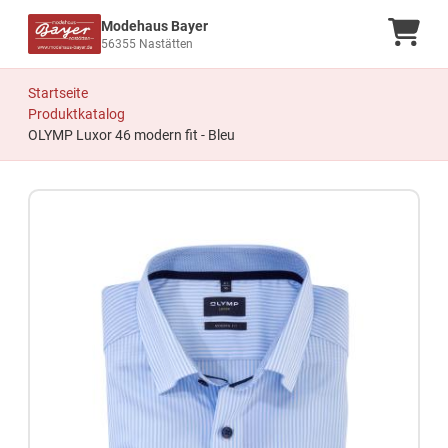
Modehaus Bayer
Ware
56355 Nastätten
Startseite
Produktkatalog
OLYMP Luxor 46 modern fit - Bleu
Zum Produkt springen
Zur Produktbeschreibung springen