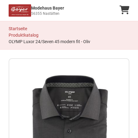
Modehaus Bayer
Ware
56355 Nastätten
Startseite
Produktkatalog
OLYMP Luxor 24/Seven 45 modern fit - Oliv
Zum Produkt springen
Zur Produktbeschreibung springen