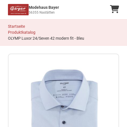
Modehaus Bayer
Ware
56355 Nastätten
Startseite
Produktkatalog
OLYMP Luxor 24/Seven 42 modern fit - Bleu
Zum Produkt springen
Zur Produktbeschreibung springen