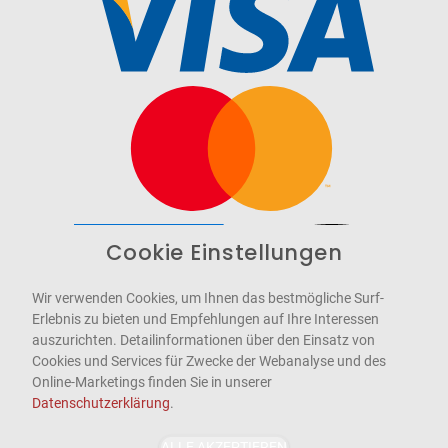
Cookie Einstellungen
Barrierefrei
Bereitgestellt von
WCAG-2.1-AA
Wir verwenden Cookies, um Ihnen das bestmögliche Surf-
Erlebnis zu bieten und Empfehlungen auf Ihre Interessen
auszurichten. Detailinformationen über den Einsatz von
Cookies und Services für Zwecke der Webanalyse und des
Online-Marketings finden Sie in unserer
Datenschutzerklärung
.
ALLE AKZEPTIEREN