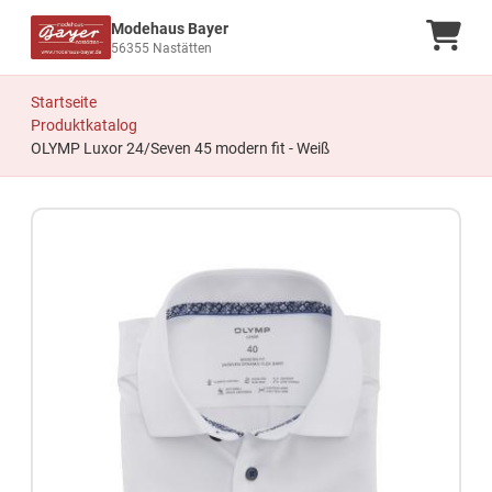
Modehaus Bayer
Ware
56355 Nastätten
Startseite
Produktkatalog
OLYMP Luxor 24/Seven 45 modern fit - Weiß
Zum Produkt springen
Zur Produktbeschreibung springen