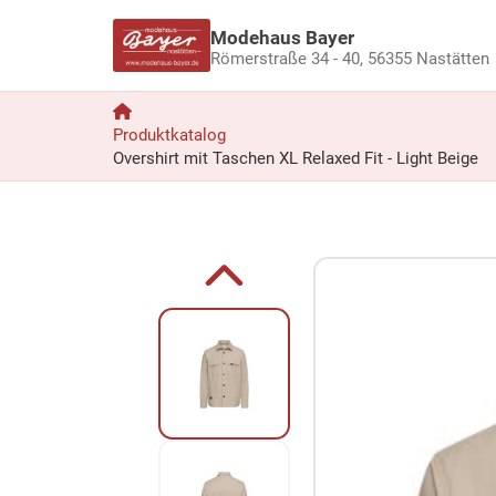
Modehaus Bayer
Römerstraße 34 - 40,
56355 Nastätten
Produktkatalog
Overshirt mit Taschen XL Relaxed Fit - Light Beige
Zum Produkt springen
Zur Produktbeschreibung springen