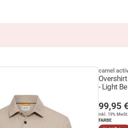
camel acti
Overshirt
- Light Be
AUF LA
99,95
inkl. 19% MwSt
FARBE