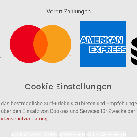
Vorort Zahlungen
Cookie Einstellungen
das bestmögliche Surf-Erlebnis zu bieten und Empfehlungen
n über den Einsatz von Cookies und Services für Zwecke der
atenschutzerklärung
.
Barrierefrei
Bereitgestellt von
ALLE AKZEPTIEREN
ANPASSEN
ALLE ABLEHNEN
WCAG-2.1-AA