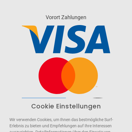
Vorort Zahlungen
Cookie Einstellungen
Barrierefrei
Bereitgestellt von
WCAG-2.1-AA
Wir verwenden Cookies, um Ihnen das bestmögliche Surf-
Erlebnis zu bieten und Empfehlungen auf Ihre Interessen
auszurichten. Detailinformationen über den Einsatz von