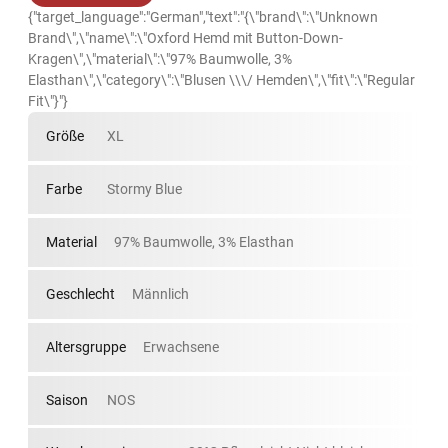
{"target_language":"German","text":"{\"brand\":\"Unknown
Brand\",\"name\":\"Oxford Hemd mit Button-Down-
Kragen\",\"material\":\"97% Baumwolle, 3%
Elasthan\",\"category\":\"Blusen \\\/ Hemden\",\"fit\":\"Regular
Fit\"}"}
Größe
XL
Farbe
Stormy Blue
Material
97% Baumwolle, 3% Elasthan
Geschlecht
Männlich
Altersgruppe
Erwachsene
Saison
NOS