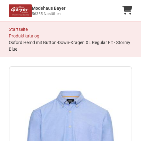
Modehaus Bayer
Ware
56355 Nastätten
Startseite
Produktkatalog
Oxford Hemd mit Button-Down-Kragen XL Regular Fit - Stormy
Blue
Zum Produkt springen
Zur Produktbeschreibung springen