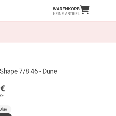
Warenkorb an
WARENKORB
KEINE ARTIKEL
 Shape 7/8 46 - Dune
LAGER
5
€
St.
gewählt)
Blue