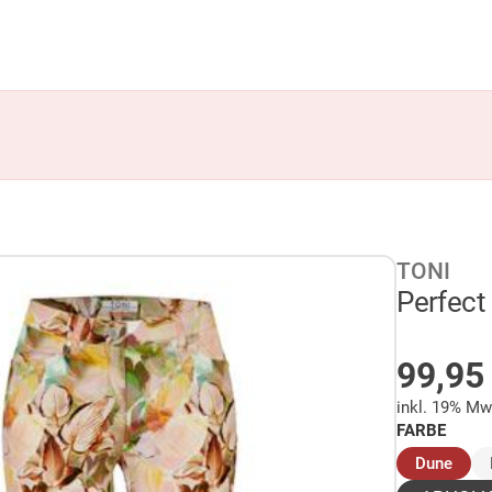
TONI
Perfect
AUF 
99,9
inkl. 19% Mw
FARBE
(aus
Dune