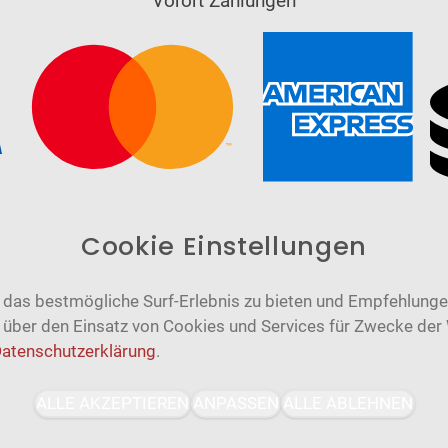
Vorort Zahlungen
Cookie Einstellungen
das bestmögliche Surf-Erlebnis zu bieten und Empfehlungen
n über den Einsatz von Cookies und Services für Zwecke der
atenschutzerklärung
.
Barrierefrei
Bereitgestellt von
ALLE AKZEPTIEREN
ANPASSEN
ALLE ABLEHNEN
WCAG-2.1-AA