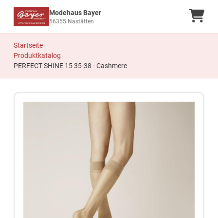
Modehaus Bayer
Ware
56355 Nastätten
Startseite
Produktkatalog
PERFECT SHINE 15 35-38 - Cashmere
Zum Produkt springen
Zur Produktbeschreibung springen