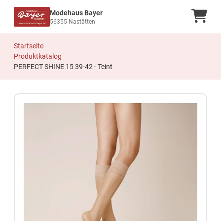
Modehaus Bayer
Ware
56355 Nastätten
Startseite
Produktkatalog
PERFECT SHINE 15 39-42 - Teint
Zum Produkt springen
Zur Produktbeschreibung springen