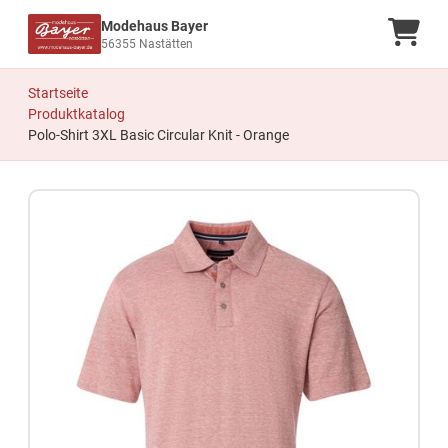
Modehaus Bayer
Ware
56355 Nastätten
Startseite
Produktkatalog
Polo-Shirt 3XL Basic Circular Knit - Orange
Zum Produkt springen
Zur Produktbeschreibung springen