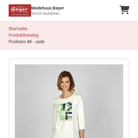
Modehaus Bayer
Ware
56355 Nastätten
Startseite
Produktkatalog
Positano 48 - Jade
Zum Produkt springen
Zur Produktbeschreibung springen