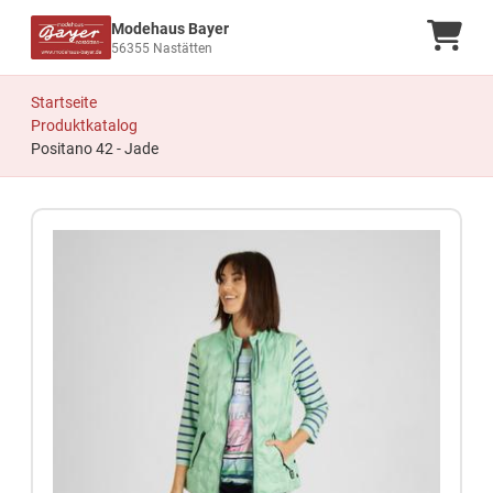
Modehaus Bayer
Ware
56355 Nastätten
Startseite
Produktkatalog
Positano 42 - Jade
Zum Produkt springen
Zur Produktbeschreibung springen