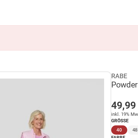
RABE
Powder 
AUF 
49,9
inkl. 19% Mw
GRÖSSE
(ausge
40
48
FARBE