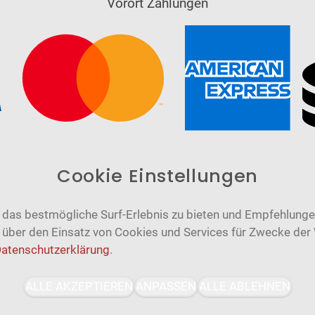
Vorort Zahlungen
Cookie Einstellungen
das bestmögliche Surf-Erlebnis zu bieten und Empfehlungen
n über den Einsatz von Cookies und Services für Zwecke der
atenschutzerklärung
.
Barrierefrei
Bereitgestellt von
ALLE AKZEPTIEREN
ANPASSEN
ALLE ABLEHNEN
WCAG-2.1-AA