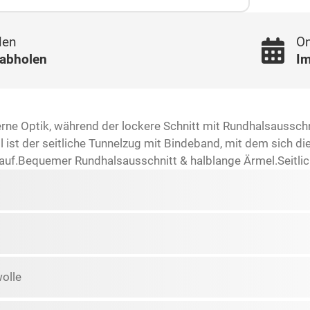
len
On
 abholen
Im
derne Optik, während der lockere Schnitt mit Rundhalsaussc
 ist der seitliche Tunnelzug mit Bindeband, mit dem sich d
lauf.Bequemer Rundhalsausschnitt & halblange Ärmel.Seitlich
olle