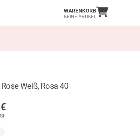
Warenkorb an
WARENKORB
KEINE ARTIKEL
Rose Weiß, Rosa 40
LAGER
9
€
St.
wählt)