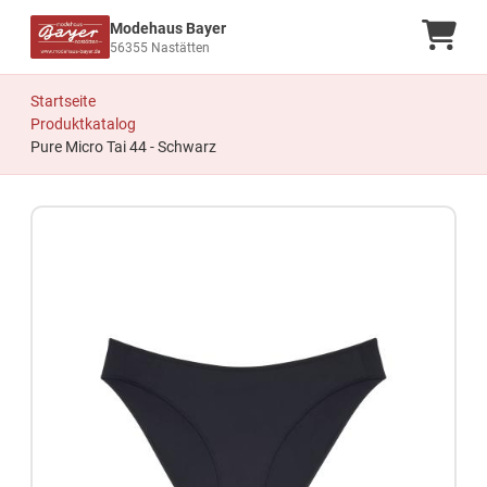
Modehaus Bayer
Ware
56355 Nastätten
Startseite
Produktkatalog
Pure Micro Tai 44 - Schwarz
Zum Produkt springen
Zur Produktbeschreibung springen