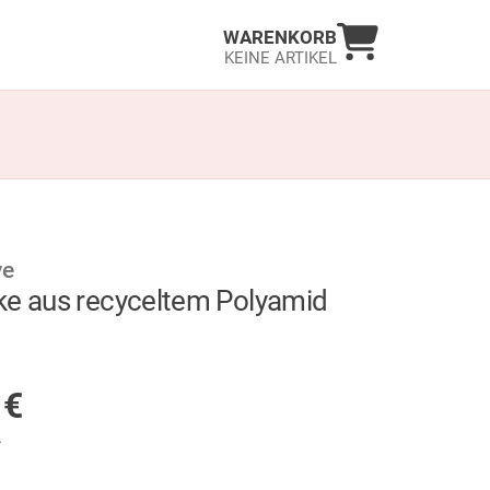
Warenkorb an
WARENKORB
KEINE ARTIKEL
ve
ke aus recyceltem Polyamid
GER
5
€
.