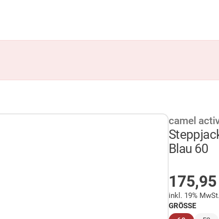
camel acti
Steppjac
Blau 60
AUF LA
175,9
inkl. 19% MwSt
GRÖSSE