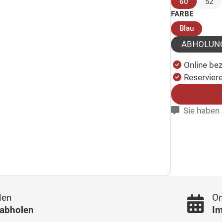
(ausgewäh
60
52
FARBE
(ausgew
Blau
ABHOLUN
Online be
Reserviere
Sie haben 
len
On
 abholen
Im