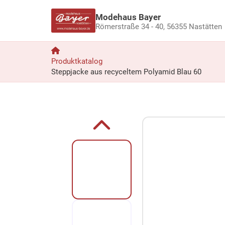
Modehaus Bayer
Römerstraße 34 - 40,
56355 Nastätten
Produktkatalog
Steppjacke aus recyceltem Polyamid Blau 60
Zum Produkt springen
Zur Produktbeschreibung springen