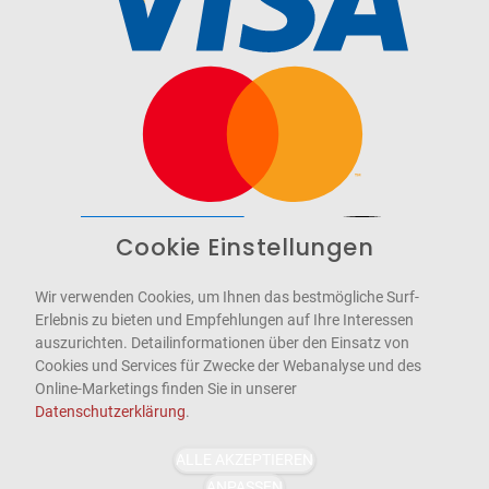
Cookie Einstellungen
Barrierefrei
Bereitgestellt von
WCAG-2.1-AA
Wir verwenden Cookies, um Ihnen das bestmögliche Surf-
Erlebnis zu bieten und Empfehlungen auf Ihre Interessen
auszurichten. Detailinformationen über den Einsatz von
Cookies und Services für Zwecke der Webanalyse und des
Online-Marketings finden Sie in unserer
Datenschutzerklärung
.
ALLE AKZEPTIEREN
ANPASSEN