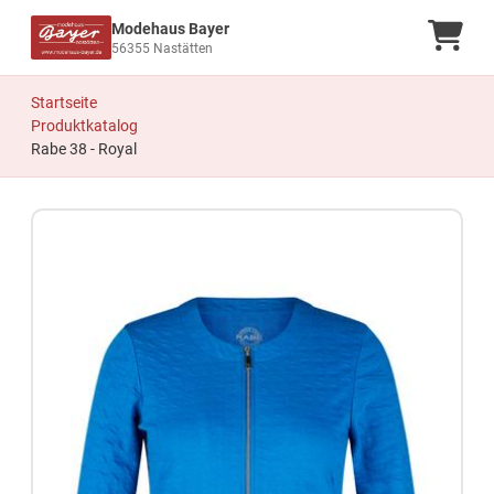
Modehaus Bayer
Ware
56355 Nastätten
Startseite
Produktkatalog
Rabe 38 - Royal
Zum Produkt springen
Zur Produktbeschreibung springen