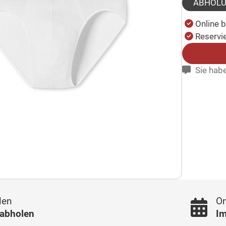
ABHOL
Online 
Reservie
Sie habe
len
On
 abholen
Im