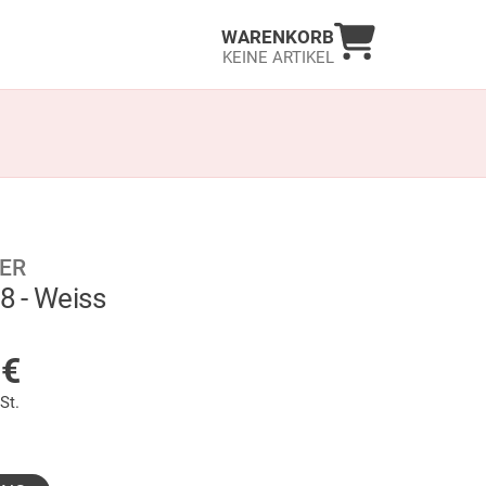
Warenkorb an
WARENKORB
KEINE ARTIKEL
ER
 8 - Weiss
LAGER
5
€
St.
sgewählt)