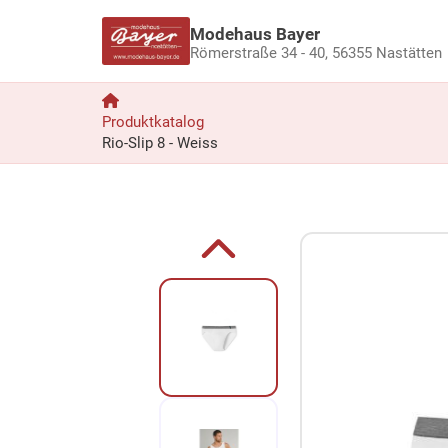
Modehaus Bayer
Römerstraße 34 - 40,
56355 Nastätten
Produktkatalog
Rio-Slip 8 - Weiss
Zum Produkt springen
Zur Produktbeschreibung springen