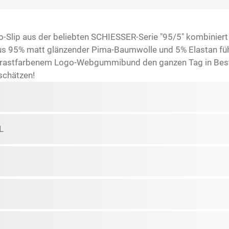
o-Slip aus der beliebten SCHIESSER-Serie "95/5" kombinier
aus 95% matt glänzender Pima-Baumwolle und 5% Elastan füh
strastfarbenem Logo-Webgummibund den ganzen Tag in Bestfo
schätzen!
L