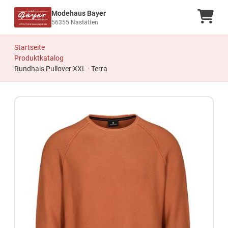
Modehaus Bayer
Ware
56355 Nastätten
Startseite
Produktkatalog
Rundhals Pullover XXL - Terra
Zum Produkt springen
Zur Produktbeschreibung springen