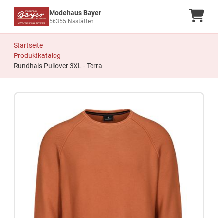
Modehaus Bayer
Ware
56355 Nastätten
Startseite
Produktkatalog
Rundhals Pullover 3XL - Terra
Zum Produkt springen
Zur Produktbeschreibung springen