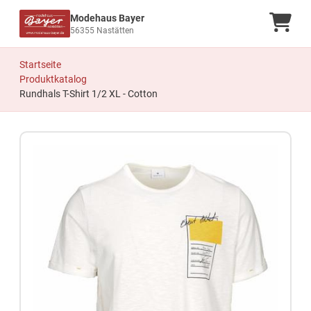
Modehaus Bayer
Ware
56355 Nastätten
Startseite
Produktkatalog
Rundhals T-Shirt 1/2 XL - Cotton
Zum Produkt springen
Zur Produktbeschreibung springen