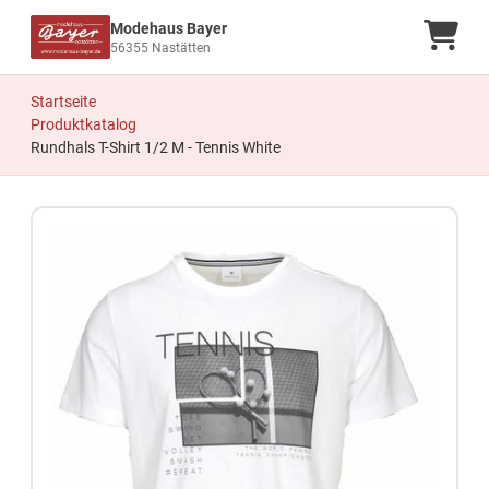
Modehaus Bayer
Ware
56355 Nastätten
Startseite
Produktkatalog
Rundhals T-Shirt 1/2 M - Tennis White
Zum Produkt springen
Zur Produktbeschreibung springen