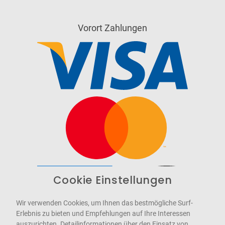
Vorort Zahlungen
Cookie Einstellungen
Barrierefrei
Bereitgestellt von
WCAG-2.1-AA
Wir verwenden Cookies, um Ihnen das bestmögliche Surf-
Erlebnis zu bieten und Empfehlungen auf Ihre Interessen
auszurichten. Detailinformationen über den Einsatz von