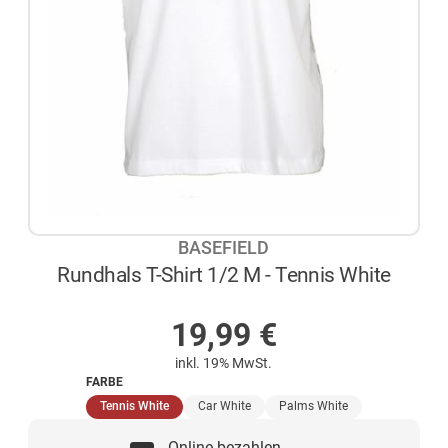
BASEFIELD
Rundhals T-Shirt 1/2 M - Tennis White
NICHT AUF LAGER
19,99
€
inkl. 19% MwSt.
FARBE
(ausgewählt)
Tennis White
Car White
Palms White
Online bezahlen