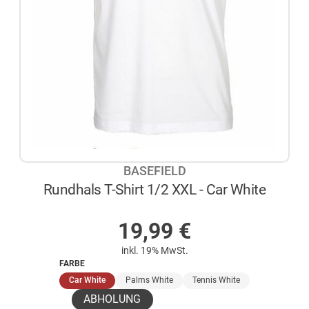
BASEFIELD
Rundhals T-Shirt 1/2 XXL - Car White
AUF LAGER
19,99
€
inkl. 19% MwSt.
FARBE
(ausgewählt)
Car White
Palms White
Tennis White
ABHOLUNG