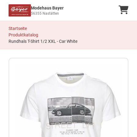
Modehaus Bayer
Ware
56355 Nastätten
Startseite
Produktkatalog
Rundhals T-Shirt 1/2 XXL - Car White
Zum Produkt springen
Zur Produktbeschreibung springen