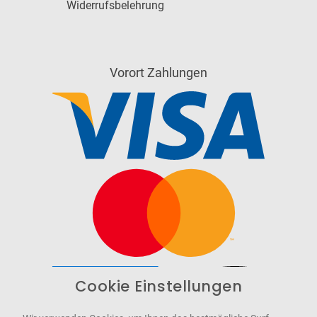
Widerrufsbelehrung
Vorort Zahlungen
Cookie Einstellungen
Barrierefrei
Bereitgestellt von
WCAG-2.1-AA