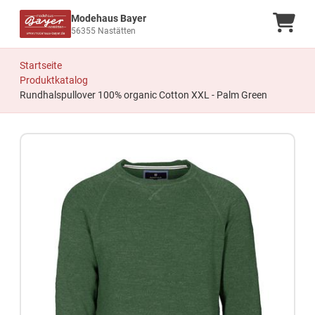
Modehaus Bayer
Ware
56355 Nastätten
Startseite
Produktkatalog
Rundhalspullover 100% organic Cotton XXL - Palm Green
Zum Produkt springen
Zur Produktbeschreibung springen